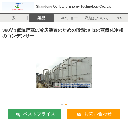
Shandong Ourfuture Energy Technology Co., Ltd.
家
製品
VRショー
私達について
>>
380V 3低温貯蔵の冷房装置のための段階50Hzの蒸気化冷却
のコンデンサー
ベストプライス
お問い合わせ