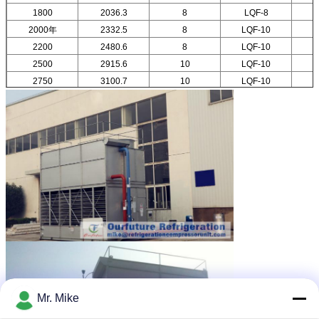
1800
2036.3
8
LQF-8
2000年
2332.5
8
LQF-10
2200
2480.6
8
LQF-10
2500
2915.6
10
LQF-10
1
2750
3100.7
10
LQF-10
1
Mr. Mike