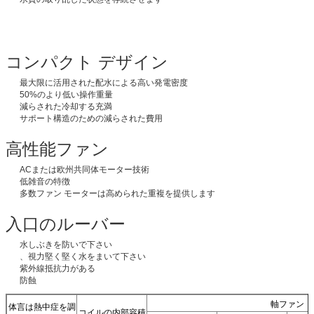
コンパクト デザイン
最大限に活用された配水による高い発電密度
50%のより低い操作重量
減らされた冷却する充満
サポート構造のための減らされた費用
高性能ファン
ACまたは欧州共同体モーター技術
低雑音の特徴
多数ファン モーターは高められた重複を提供します
入口のルーバー
水しぶきを防いで下さい
、視力堅く堅く水をまいて下さい
紫外線抵抗力がある
防蝕
軸ファン
体言は熱中症を調
コイルの内部容積