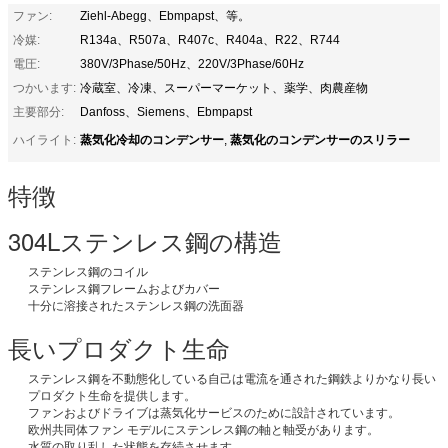
ファン:
Ziehl-Abegg、Ebmpapst、等。
冷媒:
R134a、R507a、R407c、R404a、R22、R744
電圧:
380V/3Phase/50Hz、220V/3Phase/60Hz
つかいます:
冷蔵室、冷凍、スーパーマーケット、薬学、肉農産物
主要部分:
Danfoss、Siemens、Ebmpapst
蒸気化冷却のコンデンサー
蒸気化のコンデンサーのスリラー
ハイライト:
,
特徴
304Lステンレス鋼の構造
ステンレス鋼のコイル
ステンレス鋼フレームおよびカバー
十分に溶接されたステンレス鋼の洗面器
長いプロダクト生命
ステンレス鋼を不動態化している自己は電流を通された鋼鉄よりかなり長い
プロダクト生命を提供します。
ファンおよびドライブは蒸気化サービスのために設計されています。
欧州共同体ファン モデルにステンレス鋼の軸と軸受があります。
水質の取り乱した状態を存続させます