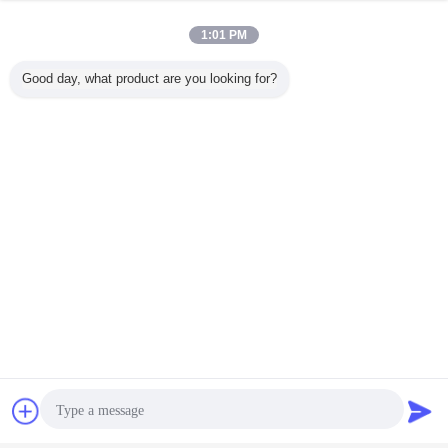
1:01 PM
Good day, what product are you looking for?
蒸気化のコンデンサーのスリラー
蒸気化冷却のコンデンサー
札:
,
,
蒸気化のコンデンサー
最高の価格で
380V 3低温貯蔵の冷房装置のための
段階50Hzの蒸気化冷却のコンデンサ
ー
続行
チャット
見積依頼
蒸気化の冷却されたコンデンサー
多く