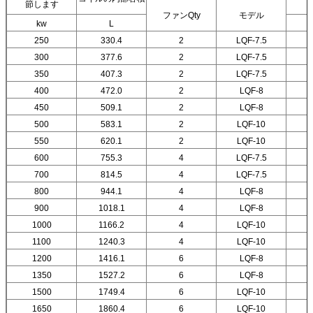
節します
ファンQty
モデル
kw
L
250
330.4
2
LQF-7.5
300
377.6
2
LQF-7.5
350
407.3
2
LQF-7.5
400
472.0
2
LQF-8
450
509.1
2
LQF-8
500
583.1
2
LQF-10
550
620.1
2
LQF-10
600
755.3
4
LQF-7.5
700
814.5
4
LQF-7.5
800
944.1
4
LQF-8
900
1018.1
4
LQF-8
1000
1166.2
4
LQF-10
1100
1240.3
4
LQF-10
1200
1416.1
6
LQF-8
1350
1527.2
6
LQF-8
1500
1749.4
6
LQF-10
1650
1860.4
6
LQF-10