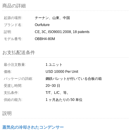
商品の詳細
起源の場所:
チーナン、山東、中国
ブランド名:
Ourfuture
証明:
CE, 3C, ISO9001:2008, 18 patents
モデル番号:
OBBH4-80M
お支払配送条件
最小注文数量:
1 ユニット
価格:
USD 10000 Per Unit
パッケージの詳細:
鋼鉄パレットが付いている合板の箱
受渡し時間:
20~30 日
支払条件:
T/T、L/C、等。
供給の能力:
1 ヶ月あたりの 50 単位
説明
蒸気化の冷却されたコンデンサー