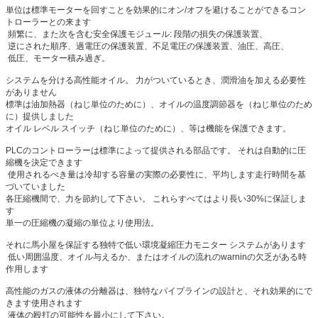
単位は標準モーターを回すことを効果的にオン/オフを避けることができるコン
トローラーとの来ます
頻繁に、また次を含む安全保護モジュール: 段階の損失の保護装置、
逆にされた順序、過電圧の保護装置、不足電圧の保護装置、油圧、高圧、
低圧、モーター積み過ぎ。
システムを分ける高性能オイル。 力がついているとき、潤滑油を加える必要性
がありません
標準は油加熱器（ねじ単位のために）、オイルの温度調節器を（ねじ単位のため
に）提供しました
オイル レベル スイッチ（ねじ単位のために）、等は機能を保護できます。
PLCのコントローラーは標準によって提供される部品です。 それは自動的に圧
縮機を決定できます
使用されるべき量は冷却する容量の実際の必要性に、平均します走行時間を基
づいていました
各圧縮機間で、力を節約して下さい。 これらすべてはより長い30%に保証しま
す
単一の圧縮機の凝縮の単位より使用法。
それに馬小屋を保証する独特で低い環境凝縮圧力モニター システムがあります
低い周囲温度、オイル与えるか、またはオイルの流れのwarninの欠乏がある時
作用します
高性能のガスの液体の分離器は、独特なパイプラインの設計と、それ効果的にで
きます使用されます
液体の殴打の可能性を最小にして下さい。