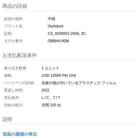
商品の詳細
起源の場所:
中国
ブランド名:
Ourfuture
証明:
CE, ISO9001:2008, 3C
モデル番号:
OBBH4-80M
お支払配送条件
最小注文数量:
1 ユニット
価格:
USD 10000 Per Unit
パッケージの詳細:
合板の箱が付いているプラスチック フィルム
受渡し時間:
20日
支払条件:
L / C、T / T
供給の能力:
月間 100 台
説明
低温の凝縮の単位