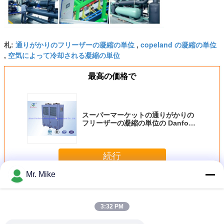
通りがかりのフリーザーの凝縮の単位
copeland の凝縮の単位
札:
,
空気によって冷却される凝縮の単位
,
最高の価格で
スーパーマーケットの通りがかりの
フリーザーの凝縮の単位の Danfoss
の低温
続行
Mr. Mike
低温の凝縮の単位
多く
3:32 PM