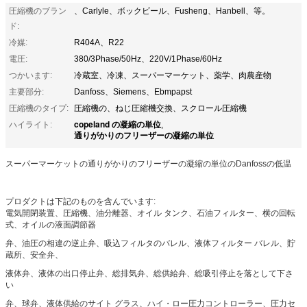
圧縮機のブラン
、Carlyle、ボックビール、Fusheng、Hanbell、等。
ド:
冷媒:
R404A、R22
電圧:
380/3Phase/50Hz、220V/1Phase/60Hz
つかいます:
冷蔵室、冷凍、スーパーマーケット、薬学、肉農産物
主要部分:
Danfoss、Siemens、Ebmpapst
圧縮機のタイプ:
圧縮機の、ねじ圧縮機交換、スクロール圧縮機
copeland の凝縮の単位
ハイライト:
,
通りがかりのフリーザーの凝縮の単位
スーパーマーケットの通りがかりのフリーザーの凝縮の単位のDanfossの低温
プロダクトは下記のものを含んでいます:
電気開閉装置、圧縮機、油分離器、オイル タンク、石油フィルター、横の回転
式、オイルの液面調節器
弁、油圧の相違の逆止弁、吸込フィルタのバレル、液体フィルター バレル、貯
蔵所、安全弁、
液体弁、液体の出口停止弁、総排気弁、総供給弁、総吸引停止を落として下さ
い
弁、球弁、液体供給のサイト グラス、ハイ・ロー圧力コントローラー、圧力セ