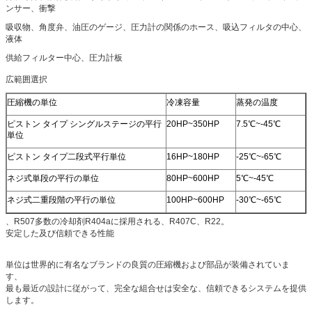
ンサー、衝撃
吸収物、角度弁、油圧のゲージ、圧力計の関係のホース、吸込フィルタの中心、
液体
供給フィルター中心、圧力計板
広範囲選択
圧縮機の単位
冷凍容量
蒸発の温度
ピストン タイプ シングルステージの平行
20HP~350HP
7.5℃~-45℃
単位
ピストン タイプ二段式平行単位
16HP~180HP
-25℃~-65℃
ネジ式単段の平行の単位
80HP~600HP
5℃~-45℃
ネジ式二重段階の平行の単位
100HP~600HP
-30℃~-65℃
、R507多数の冷却剤R404aに採用される、R407C、R22。
安定した及び信頼できる性能
単位は世界的に有名なブランドの良質の圧縮機および部品が装備されていま
す、
最も最近の設計に従がって、完全な組合せは安全な、信頼できるシステムを提供
します。