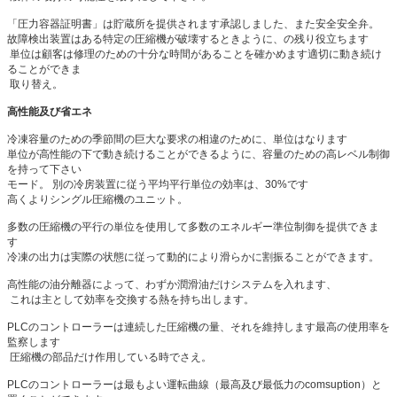
「圧力容器証明書」は貯蔵所を提供されます承認しました、また安全安全弁。
故障検出装置はある特定の圧縮機が破壊するときように、の残り役立ちます
単位は顧客は修理のための十分な時間があることを確かめます適切に動き続け
ることができま
取り替え。
高性能及び省エネ
冷凍容量のための季節間の巨大な要求の相違のために、単位はなります
単位が高性能の下で動き続けることができるように、容量のための高レベル制御
を持って下さい
モード。 別の冷房装置に従う平均平行単位の効率は、30%です
高くよりシングル圧縮機のユニット。
多数の圧縮機の平行の単位を使用して多数のエネルギー準位制御を提供できま
す
冷凍の出力は実際の状態に従って動的により滑らかに割振ることができます。
高性能の油分離器によって、わずか潤滑油だけシステムを入れます、
これは主として効率を交換する熱を持ち出します。
PLCのコントローラーは連続した圧縮機の量、それを維持します最高の使用率を
監察します
圧縮機の部品だけ作用している時でさえ。
PLCのコントローラーは最もよい運転曲線（最高及び最低力のcomsuption）と