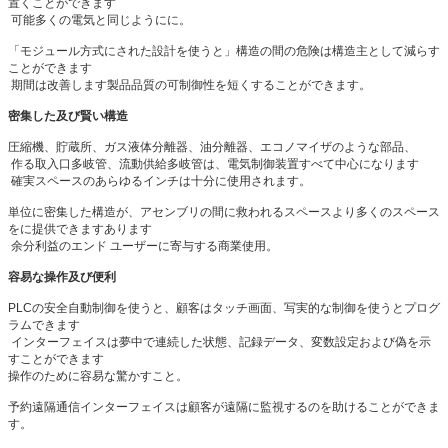
置くことができます
可能多くの電気と同じようにに。
「モジュール方式にされた設計を使うと」構造の間の危険は構造主として減らす
ことができます
期間は改善します製品品質の可制御性を短くすることができます。
密集した及び賢い構造
圧縮機、貯蔵所、ガス液体分離器、油分離器、エコノマイザのような部品、
作る取入口多岐管、流動供給多岐管は、電気制御装置すべて中心になります
確実スペースのあらゆるインチは十分に使用されます。
単位に密集した構造が、アセンブリの間に救われるスペースより多くのスペース
をに提供できますあります
余分利益のエンド ユーザーに寄与する商業使用。
容易な操作及び便利
PLCの安全自動制御を使うと、顧客はタッチ画面、写実的な制御を使うとプログ
ラムできます
インターフェイスは夢中で連続した状態、記録データ、変数設定および偽を示
すことができます
操作のために容易な驚かすこと。
予約遠隔通信インターフェイスは顧客が遠隔に監視するのを助けることができま
す。