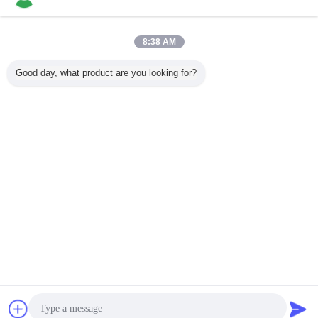
お問い合わせ
平行 Bitzer ねじ冷凍の圧縮機の単位 380V 3P 50Hz
8:38 AM
お問い合わせ
Good day, what product are you looking for?
1 / 3
言語を変えて下さい
Japanese
ホーム
|
私達について
|
地図
|
Privacy Policy
デスクトップの眺め
Copyright © 2015 - 2026 Shandong Ourfuture Energy Technology Co., Ltd..
All rights reserved.
チャット
見積依頼