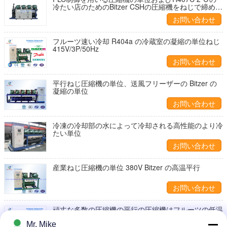
冷たい店のためのBitzer CSHの圧縮機をねじで締めて
下さい
お問い合わせ
フルーツ速い冷却 R404a の冷蔵室の凝縮の単位ねじ
415V/3P/50Hz
お問い合わせ
平行ねじ圧縮機の単位、送風フリーザーの Bitzer の
凝縮の単位
お問い合わせ
冷凍の冷却部の水によって冷却される高性能のより冷
たい単位
お問い合わせ
産業ねじ圧縮機の単位 380V Bitzer の高温平行
お問い合わせ
頑丈な多数の圧縮機の平行の圧縮機はフルーツの低温
貯蔵のために悩まします
Mr. Mike