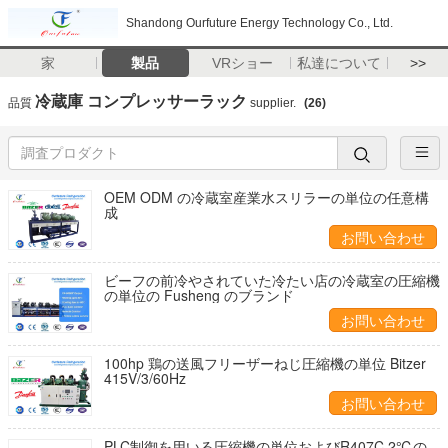
Shandong Ourfuture Energy Technology Co., Ltd.
家
製品
VRショー
私達について
>>
冷蔵庫 コンプレッサーラック
品質
supplier.
(26)
OEM ODM の冷蔵室産業水スリラーの単位の任意構
成
お問い合わせ
ビーフの前冷やされていた冷たい店の冷蔵室の圧縮機
の単位の Fusheng のブランド
お問い合わせ
100hp 鶏の送風フリーザーねじ圧縮機の単位 Bitzer
415V/3/60Hz
お問い合わせ
PLC制御を用いる圧縮機の単位およびR407C 2℃の