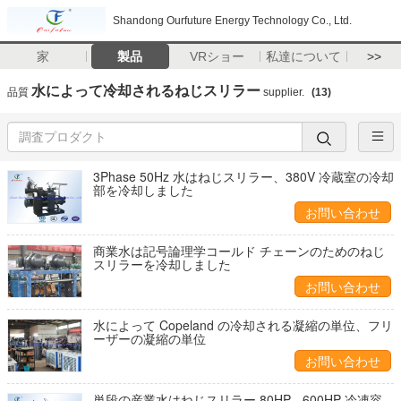
Shandong Ourfuture Energy Technology Co., Ltd.
家
製品
VRショー
私達について
>>
水によって冷却されるねじスリラー
品質
supplier.
(13)
3Phase 50Hz 水はねじスリラー、380V 冷蔵室の冷却
部を冷却しました
お問い合わせ
商業水は記号論理学コールド チェーンのためのねじ
スリラーを冷却しました
お問い合わせ
水によって Copeland の冷却される凝縮の単位、フリ
ーザーの凝縮の単位
お問い合わせ
単段の産業水はねじスリラー 80HP - 600HP 冷凍容