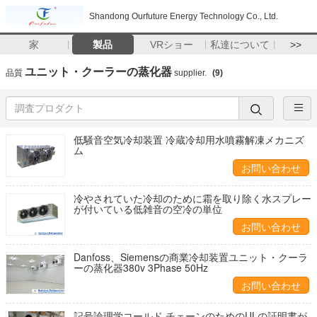
Shandong Ourfuture Energy Technology Co., Ltd.
家
製品
VRショー
私達について
>>
ユニット・クーラーの蒸化器
品質
supplier.
(9)
低騒音空気冷却装置 冷蔵冷却用水噴霧解凍メカニズ
ム
お問い合わせ
冷やされていた冷却のために霜を取り除く水スプレー
が付いている低雑音の空冷の単位
お問い合わせ
Danfoss、Siemensの商業冷却装置ユニット・クーラ
ーの蒸化器380v 3Phase 50Hz
お問い合わせ
記号論理学コールド チェーンのためのULの証明書が