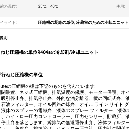
縮の温度:
35℃、40℃
使用:
イライト:
圧縮機の凝縮の単位
,
冷蔵室のための冷却ユニット
説明
zerねじ圧縮機の単位R404aの冷却剤/冷却ユニット
平行ねじ圧縮機の単位
futureの圧縮機の棚は下記のものを含んでいます:
開閉装置、ネジ式圧縮機、排気温度の保護、モーター保護、オイ
、吸引停止弁、排気停止弁、外的な油分離器、横の回転式弁、
、石油フィルター、オイル回路の球弁、オイル ライン サイト 
、液体のスプレーの電磁弁、液体のスプレー フィルター、液体
ス、ハイ・ロー圧力コントローラー、圧力センサー、貯蔵所、
引停止弁を落とします、総排気の無返還停止弁、液体フィルター
バレル、角度弁、排気管は、ハイ・ロー圧力計、圧力計の関係