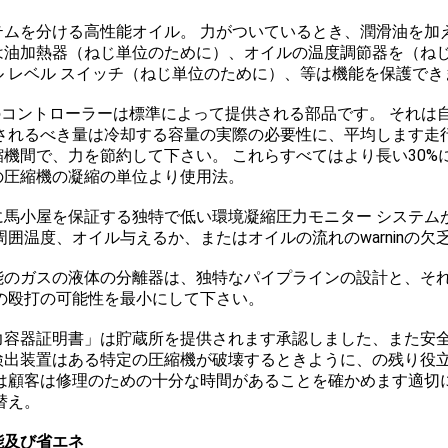
テムを分ける高性能オイル。 力がついているとき、潤滑油を加
は油加熱器（ねじ単位のために）、オイルの温度調節器を（ね
ル レベル スイッチ（ねじ単位のために）、等は機能を保護でき
Cのコントローラーは標準によって提供される部品です。 それは
されるべき量は冷却する容量の実際の必要性に、平均します走
縮機間で、力を節約して下さい。 これらすべてはより長い30%
の圧縮機の凝縮の単位より使用法。
に馬小屋を保証する独特で低い環境凝縮圧力モニター システム
周囲温度、オイル与えるか、またはオイルの流れのwarninの欠
能のガスの液体の分離器は、独特なパイプラインの設計と、そ
の殴打の可能性を最小にして下さい。
力容器証明書」は貯蔵所を提供されます承認しました、また安
検出装置はある特定の圧縮機が破壊するときように、の残り役
は顧客は修理のための十分な時間があることを確かめます適切
替え。
能及び省エネ