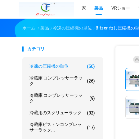
家
製品
VRショー
ホーム
製品
冷凍の圧縮機の単位
Bitzer ねじ圧縮機の
カテゴリ
冷凍の圧縮機の単位
(50)
冷蔵庫 コンプレッサーラッ
(26)
ク
冷蔵庫 コンプレッサーラッ
(9)
ク
冷蔵用のスクリューラック
(32)
冷蔵庫ピストンコンプレッ
(17)
サーラック...