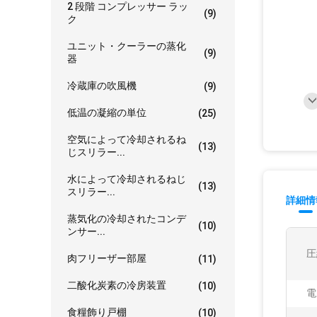
2 段階 コンプレッサー ラッ
(9)
ク
ユニット・クーラーの蒸化
(9)
器
冷蔵庫の吹風機
(9)
低温の凝縮の単位
(25)
空気によって冷却されるね
(13)
じスリラー...
水によって冷却されるねじ
(13)
スリラー...
詳細情
蒸気化の冷却されたコンデ
(10)
ンサー...
圧
肉フリーザー部屋
(11)
二酸化炭素の冷房装置
(10)
電
食糧飾り戸棚
(10)