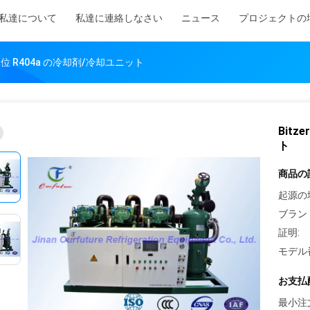
私達について
私達に連絡しなさい
ニュース
プロジェクトの
単位 R404a の冷却剤/冷却ユニット
Bit
ト
商品の
起源の
ブラン
証明:
モデル
お支払
最小注