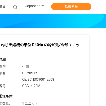
Japanese
場合
見積依頼
zer ねじ圧縮機の単位 R404a の冷却剤/冷却ユニッ
詳細:
場所:
中国
ド名:
Ourfuture
CE, 3C, ISO9001:2008
番号:
OBBL4-20M
配送条件:
文数量:
1 ユニット