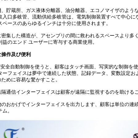
機、貯蔵所、ガス液体分離器、油分離器、エコノマイザのよう
取入口多岐管、流動供給多岐管は、電気制御装置すべて中心に
スペースのあらゆるインチは十分に使用されます。
に密集した構造が、アセンブリの間に救われるスペースより多
利益のエンド ユーザーに寄与する商業使用。
な操作及び便利
Cの安全自動制御を使うと、顧客はタッチ画面、写実的な制御を
ターフェイスは夢中で連続した状態、記録データ、変数設定お
のために容易な驚かすこと。
遠隔通信インターフェイスは顧客が遠隔に監視するのを助ける
物のおかげでインターフェイスを出力します、顧客は単位の連
テム。