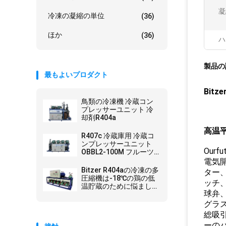
凝
冷凍の凝縮の単位
(36)
ほか
(36)
ハ
製品の
最もよいプロダクト
Bit
鳥類の冷凍機 冷蔵コン
プレッサーユニット 冷
却剤R404a
高温
R407c 冷蔵庫用 冷蔵コ
ンプレッサーユニット
Our
OBBL2-100M フルーツ
の前冷却用
電気
Bitzer R404aの冷凍の多
ター
圧縮機は-18℃の鶏の低
ッチ
温貯蔵のために悩ましま
球弁
す
グラ
総吸
ーの