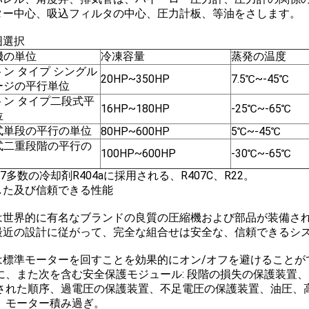
ター中心、吸込フィルタの中心、圧力計板、等油をさします。
囲選択
機の単位
冷凍容量
蒸発の温度
ン タイプ シングル
20HP~350HP
7.5℃~-45℃
ージの平行単位
トン タイプ二段式平
16HP~180HP
-25℃~-65℃
位
式単段の平行の単位
80HP~600HP
5℃~-45℃
式二重段階の平行の
100HP~600HP
-30℃~-65℃
07多数の冷却剤R404aに採用される、R407C、R22。
した及び信頼できる性能
は世界的に有名なブランドの良質の圧縮機および部品が装備さ
最近の設計に従がって、完全な組合せは安全な、信頼できるシ
は標準モーターを回すことを効果的にオン/オフを避けることが
に、また次を含む安全保護モジュール: 段階の損失の保護装置、
された順序、過電圧の保護装置、不足電圧の保護装置、油圧、
、モーター積み過ぎ。