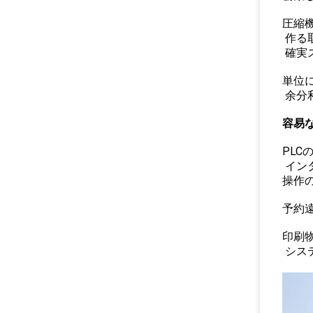
圧縮
作る
確実
単位
余分
容易
PL
イン
操作
予約
印刷
シス