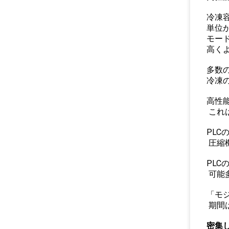
冷凍
単位
モー
高く
多数
冷凍
高性
これ
PL
圧縮
PLC
可能
「モ
期間
密集