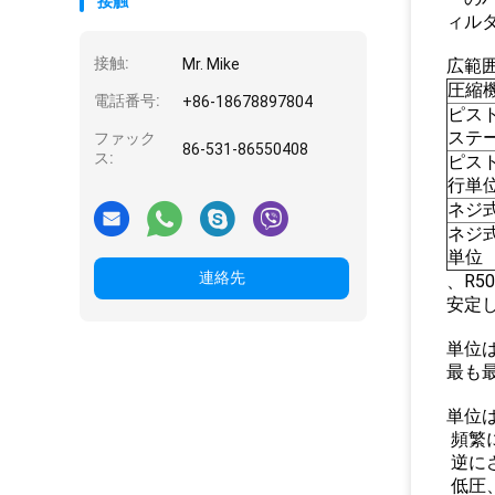
接触
ィル
接触:
Mr. Mike
広範
圧縮
電話番号:
+86-18678897804
ピスト
ステ
ファック
86-531-86550408
ス:
ピス
行単
ネジ
ネジ
単位
連絡先
、R5
安定
単位
最も
単位
頻繁
逆に
低圧