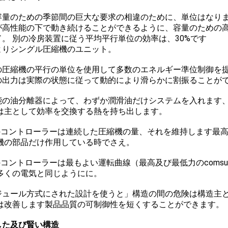
容量のための季節間の巨大な要求の相違のために、単位はなり
が高性能の下で動き続けることができるように、容量のための
ド。 別の冷房装置に従う平均平行単位の効率は、30%です
よりシングル圧縮機のユニット。
の圧縮機の平行の単位を使用して多数のエネルギー準位制御を
の出力は実際の状態に従って動的により滑らかに割振ることが
能の油分離器によって、わずか潤滑油だけシステムを入れます
は主として効率を交換する熱を持ち出します。
Cのコントローラーは連続した圧縮機の量、それを維持します最
機の部品だけ作用している時でさえ。
のコントローラーは最もよい運転曲線（最高及び最低力のcomsu
多くの電気と同じようにに。
ジュール方式にされた設計を使うと」構造の間の危険は構造主
は改善します製品品質の可制御性を短くすることができます。
した及び賢い構造