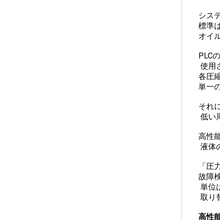
シス
標準
オイ
PL
使用
各圧
単一
それ
低い
高性
液体
「圧
故障
単位
取り
高性