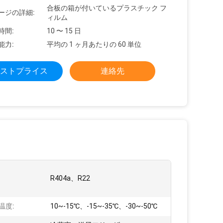
合板の箱が付いているプラスチック フ
ージの詳細:
ィルム
時間:
10 〜 15 日
能力:
平均の 1 ヶ月あたりの 60 単位
ストプライス
連絡先
:
R404a、R22
温度:
10~-15℃、-15~-35℃、-30~-50℃