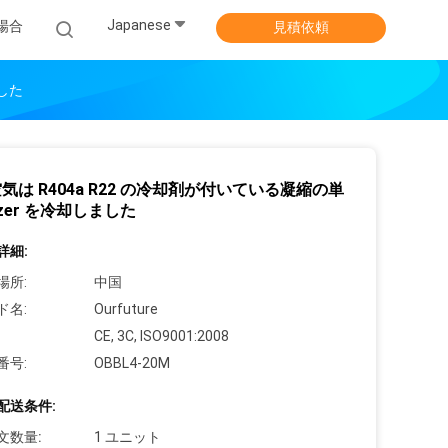
Japanese
場合
見積依頼
ました
気は R404a R22 の冷却剤が付いている凝縮の単
tzer を冷却しました
詳細:
場所:
中国
ド名:
Ourfuture
CE, 3C, ISO9001:2008
番号:
OBBL4-20M
配送条件:
文数量:
1 ユニット