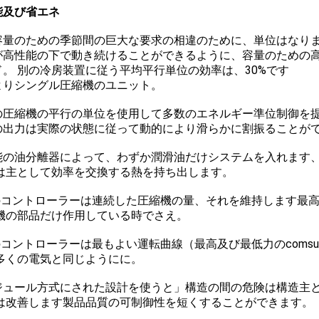
能及び省エネ
容量のための季節間の巨大な要求の相違のために、単位はなり
が高性能の下で動き続けることができるように、容量のための
ド。 別の冷房装置に従う平均平行単位の効率は、30%です
よりシングル圧縮機のユニット。
の圧縮機の平行の単位を使用して多数のエネルギー準位制御を
の出力は実際の状態に従って動的により滑らかに割振ることが
能の油分離器によって、わずか潤滑油だけシステムを入れます
は主として効率を交換する熱を持ち出します。
Cのコントローラーは連続した圧縮機の量、それを維持します最
機の部品だけ作用している時でさえ。
のコントローラーは最もよい運転曲線（最高及び最低力のcomsu
多くの電気と同じようにに。
ジュール方式にされた設計を使うと」構造の間の危険は構造主
は改善します製品品質の可制御性を短くすることができます。