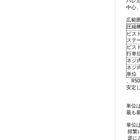
バレ
中心
広範
圧縮
ピスト
ステ
ピス
行単
ネジ
ネジ
単位
、R5
安定
単位
最も
単位
頻繁
逆に