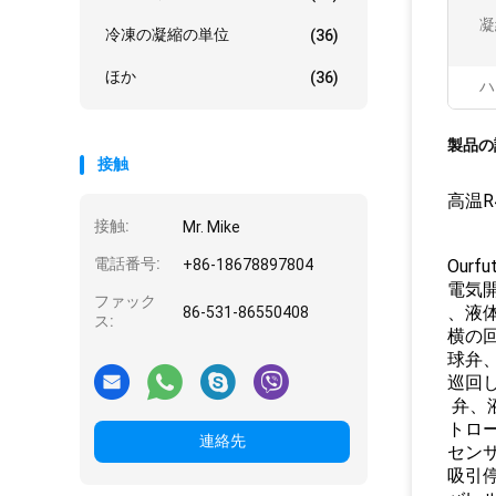
凝
冷凍の凝縮の単位
(36)
ほか
(36)
ハ
製品の
接触
高温R
接触:
Mr. Mike
電話番号:
+86-18678897804
Our
電気
ファック
、液
86-531-86550408
ス:
横の
球弁
巡回
弁、
トロ
連絡先
セン
吸引