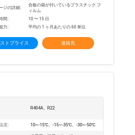
合板の箱が付いているプラスチック フ
ージの詳細:
ィルム
時間:
10 〜 15 日
能力:
平均の 1 ヶ月あたりの 60 単位
ストプライス
連絡先
R404A、R22
温度:
10~-15℃、-15~-35℃、-30~-50℃