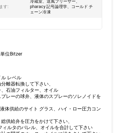
冷蔵室、送風フリーザー、
ます:
pharacy 記号論理学、コールド チ
ェーン冷凍
Bitzer
ル レベル
油分離器転換して下さい、
チ、石油フィルター、オイル
のスプレーの球弁、液体のスプレーのソレノイドを
、液体供給のサイト グラス、ハイ・ロー圧力コン
、総供給弁を圧力をかけて下さい、
フィルタのバレル、オイルを合計して下さい