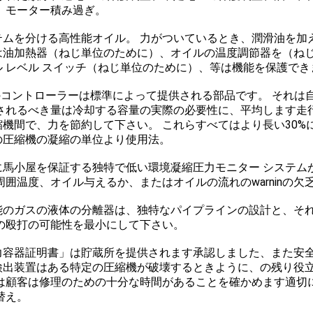
、モーター積み過ぎ。
テムを分ける高性能オイル。 力がついているとき、潤滑油を加
は油加熱器（ねじ単位のために）、オイルの温度調節器を（ね
ル レベル スイッチ（ねじ単位のために）、等は機能を保護でき
Cのコントローラーは標準によって提供される部品です。 それは
されるべき量は冷却する容量の実際の必要性に、平均します走
縮機間で、力を節約して下さい。 これらすべてはより長い30%
の圧縮機の凝縮の単位より使用法。
に馬小屋を保証する独特で低い環境凝縮圧力モニター システム
周囲温度、オイル与えるか、またはオイルの流れのwarninの欠
能のガスの液体の分離器は、独特なパイプラインの設計と、そ
の殴打の可能性を最小にして下さい。
力容器証明書」は貯蔵所を提供されます承認しました、また安
検出装置はある特定の圧縮機が破壊するときように、の残り役
は顧客は修理のための十分な時間があることを確かめます適切
替え。