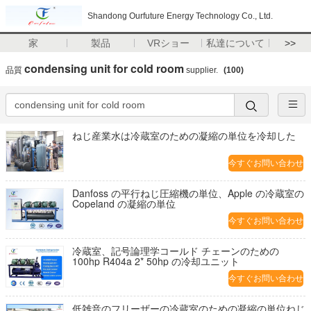
Shandong Ourfuture Energy Technology Co., Ltd.
家
製品
VRショー
私達について
>>
condensing unit for cold room
品質
supplier.
(100)
ねじ産業水は冷蔵室のための凝縮の単位を冷却した
今すぐお問い合わせ
Danfoss の平行ねじ圧縮機の単位、Apple の冷蔵室の
Copeland の凝縮の単位
今すぐお問い合わせ
冷蔵室、記号論理学コールド チェーンのための
100hp R404a 2* 50hp の冷却ユニット
今すぐお問い合わせ
低雑音のフリーザーの冷蔵室のための凝縮の単位ねじ