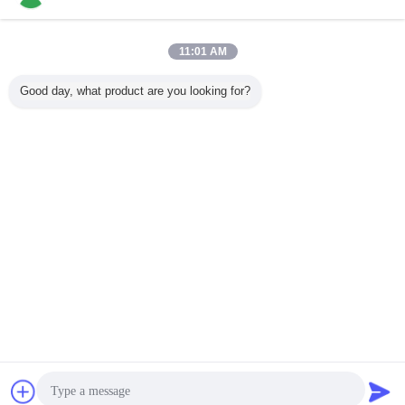
今すぐお問い合わせ
ビーフの前冷やされていた冷たい店の冷蔵室の圧縮機
11:01 AM
の単位の Fusheng のブランド
今すぐお問い合わせ
Good day, what product are you looking for?
1 / 10
言語を変えて下さい
Japanese
ホーム
|
私達について
|
地図
|
Privacy Policy
デスクトップの眺め
Copyright © 2015 - 2026 Shandong Ourfuture Energy Technology Co., Ltd..
All rights reserved.
チャット
見積依頼