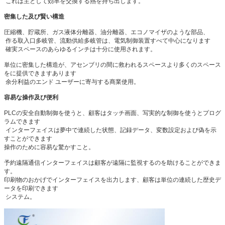
これは主として効率を交換する熱を持ち出します。
密集した及び賢い構造
圧縮機、貯蔵所、ガス液体分離器、油分離器、エコノマイザのような部品、
作る取入口多岐管、流動供給多岐管は、電気制御装置すべて中心になります
確実スペースのあらゆるインチは十分に使用されます。
単位に密集した構造が、アセンブリの間に救われるスペースより多くのスペース
をに提供できますあります
余分利益のエンド ユーザーに寄与する商業使用。
容易な操作及び便利
PLCの安全自動制御を使うと、顧客はタッチ画面、写実的な制御を使うとプログ
ラムできます
インターフェイスは夢中で連続した状態、記録データ、変数設定および偽を示
すことができます
操作のために容易な驚かすこと。
予約遠隔通信インターフェイスは顧客が遠隔に監視するのを助けることができま
す。
印刷物のおかげでインターフェイスを出力します、顧客は単位の連続した歴史デ
ータを印刷できます
システム。