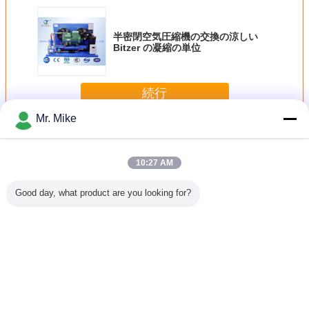
半密閉空気圧縮機の交換の涼しい
Bitzer の凝縮の単位
続行
Mr. Mike
肉フリーザー部屋
多く
10:27 AM
Good day, what product are you looking for?
R22 冷蔵
箱のタイプ Bitzer
Bitzer の凝縮の単
PLC の安全自動車
フリーザ
部、より
の凝縮の単位、よ
位 80HP - 600HP
制御を用いる商業
パーマー
縮の単位
り涼しい凝縮の単
単段の平行--を交
涼しい部屋の冷却
歩行の
の歩行
位の歩行
換します
ユニット
Copelan
の Bitze
単
言語を変えて下さい
Japanese