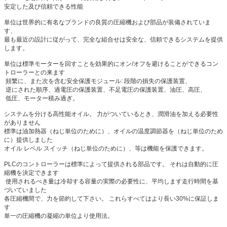
安定した及び信頼できる性能
単位は世界的に有名なブランドの良質の圧縮機および部品が装備されていま
す、
最も最近の設計に従がって、完全な組合せは安全な、信頼できるシステムを提供
します。
単位は標準モーターを回すことを効果的にオン/オフを避けることができるコン
トローラーとの来ます
頻繁に、また次を含む安全保護モジュール: 段階の損失の保護装置、
逆にされた順序、過電圧の保護装置、不足電圧の保護装置、油圧、高圧、
低圧、モーター積み過ぎ。
システムを分ける高性能オイル。 力がついているとき、潤滑油を加える必要性
がありません
標準は油加熱器（ねじ単位のために）、オイルの温度調節器を（ねじ単位のため
に）提供しました
オイル レベル スイッチ（ねじ単位のために）、等は機能を保護できます。
PLCのコントローラーは標準によって提供される部品です。 それは自動的に圧
縮機を決定できます
使用されるべき量は冷却する容量の実際の必要性に、平均します走行時間を基
づいていました
各圧縮機間で、力を節約して下さい。 これらすべてはより長い30%に保証しま
す
単一の圧縮機の凝縮の単位より使用法。