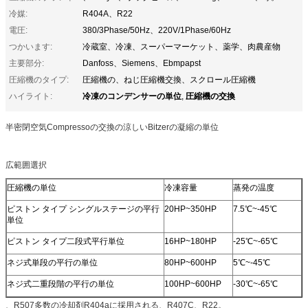
冷媒:
R404A、R22
電圧:
380/3Phase/50Hz、220V/1Phase/60Hz
つかいます:
冷蔵室、冷凍、スーパーマーケット、薬学、肉農産物
主要部分:
Danfoss、Siemens、Ebmpapst
圧縮機のタイプ:
圧縮機の、ねじ圧縮機交換、スクロール圧縮機
冷凍のコンデンサーの単位
圧縮機の交換
ハイライト:
,
半密閉空気Compressoの交換の涼しいBitzerの凝縮の単位
広範囲選択
圧縮機の単位
冷凍容量
蒸発の温度
ピストン タイプ シングルステージの平行
20HP~350HP
7.5℃~-45℃
単位
ピストン タイプ二段式平行単位
16HP~180HP
-25℃~-65℃
ネジ式単段の平行の単位
80HP~600HP
5℃~-45℃
ネジ式二重段階の平行の単位
100HP~600HP
-30℃~-65℃
、R507多数の冷却剤R404aに採用される、R407C、R22。