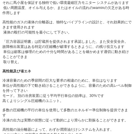
それに馬小屋を保証する独特で低い環境凝縮圧力モニター システムがあります
低い周囲温度、オイル与えるか、またはオイルの流れのwarninの欠乏がある時
作用します
高性能のガスの液体の分離器は、独特なパイプラインの設計と、それ効果的にで
きます使用されます
液体の殴打の可能性を最小にして下さい。
「圧力容器証明書」は貯蔵所を提供されます承認しました、また安全安全弁。
故障検出装置はある特定の圧縮機が破壊するときように、の残り役立ちます
単位は顧客は修理のための十分な時間があることを確かめます適切に動き続け
ることができま
取り替え。
高性能及び省エネ
冷凍容量のための季節間の巨大な要求の相違のために、単位はなります
単位が高性能の下で動き続けることができるように、容量のための高レベル制御
を持って下さい
モード。 別の冷房装置に従う平均平行単位の効率は、30%です
高くよりシングル圧縮機のユニット。
多数の圧縮機の平行の単位を使用して多数のエネルギー準位制御を提供できま
す
冷凍の出力は実際の状態に従って動的により滑らかに割振ることができます。
高性能の油分離器によって、わずか潤滑油だけシステムを入れます、