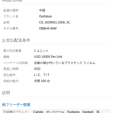
起源の場所:
中国
ブランド名:
Ourfuture
証明:
CE, ISO9001:2008, 3C
モデル番号:
OBBH4-80M
お支払配送条件
最小注文数量:
1 ユニット
価格:
USD 10000 Per Unit
パッケージの詳細:
合板の箱が付いているプラスチック フィルム
受渡し時間:
20日
支払条件:
L / C、T / T
供給の能力:
月間 100 台
説明
肉フリーザー部屋
圧縮機のブランド:
、Carlyle、ボックビール、Fusheng、Hanbell、等。